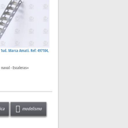
 1ud. Marca Amati. Ref: 497104,
 naval - Escaleras»
ica
modelismo