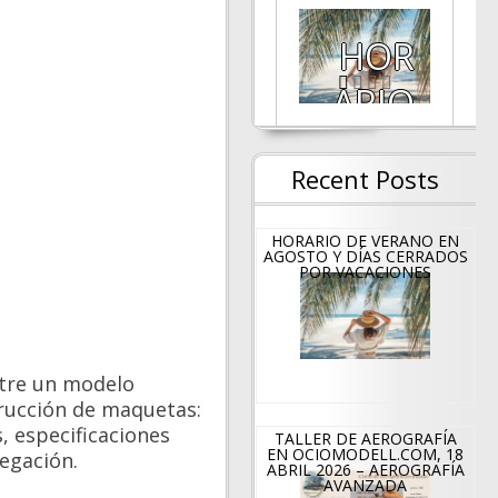
TALL
HOR
ER
ARIO
DE
DE
Recent Posts
PINT
VERA
URA
NO
HORARIO DE VERANO EN
AGOSTO Y DÍAS CERRADOS
POR VACACIONES
Obje
EN
ct,
AGO
Sour
STO
ntre un modelo
rucción de maquetas:
ce,
Y
, especificaciones
TALLER DE AEROGRAFÍA
EN OCIOMODELL.COM, 18
vegación.
Light
DÍAS
ABRIL 2026 – AEROGRAFÍA
AVANZADA