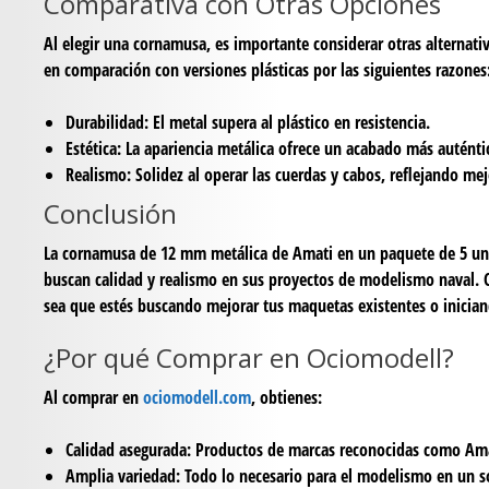
Comparativa con Otras Opciones
Al elegir una cornamusa, es importante considerar otras alternati
en comparación con versiones plásticas por las siguientes razones
Durabilidad:
El metal supera al plástico en resistencia.
Estética:
La apariencia metálica ofrece un acabado más auténti
Realismo:
Solidez al operar las cuerdas y cabos, reflejando mej
Conclusión
La cornamusa de 12 mm metálica de Amati en un paquete de 5 uni
buscan calidad y realismo en sus proyectos de modelismo naval. C
sea que estés buscando mejorar tus maquetas existentes o inicia
¿Por qué Comprar en Ociomodell?
Al comprar en
ociomodell.com
, obtienes:
Calidad asegurada:
Productos de marcas reconocidas como Ama
Amplia variedad:
Todo lo necesario para el modelismo en un so