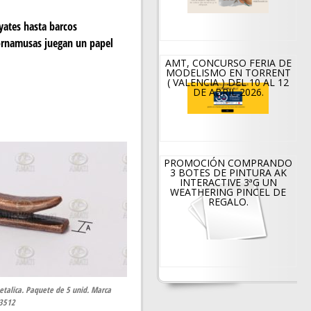
enin
CERR
yates hasta barcos
g »
ADO
 cornamusas juegan un papel
AMT, CONCURSO FERIA DE
OSL «
S
MODELISMO EN TORRENT
( VALENCIA ) DEL 10 AL 12
DE ABRIL 2026.
POR
VACA
CION
PROMOCIÓN COMPRANDO
3 BOTES DE PINTURA AK
ES
INTERACTIVE 3ªG UN
WEATHERING PINCEL DE
REGALO.
alica. Paquete de 5 unid. Marca
93512