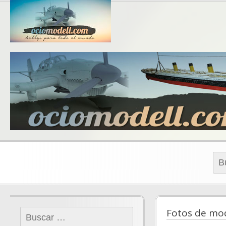
Blog de 
blo
Busc
Fotos de mo
Buscar: