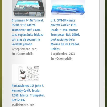
Grumman F-14A Tomcat.
U.S. CVN-68 Nimitz
Escala 1:32. Marca
aircraft carrier 1975.
Trumpeter. Ref: 03201,
Escala: 1:350. Marca:
caza supersónico biplaza
Trumpeter. Ref: 05605,
con alas de geometría
portaaviones de la
variable pesado
Marina de los Estados
22 septiembre, 2023
Unidos
En «Ociomodell»
5 septiembre, 2023
En «Ociomodell»
Portaaviones USS John F.
Kennedy Cv-67. Escala:
1:350. Marca: Trumpeter.
Ref: 65306.
15 diciembre, 2021