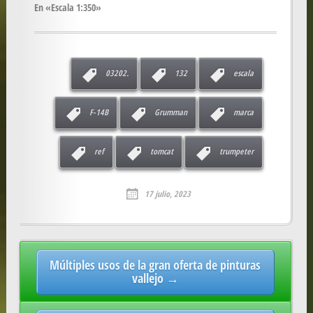
En «Escala 1:350»
03202.
132
escala
F-14B
Grumman
marca
ref
tomcat
trumpeter
17 julio, 2023
Post
Múltiples usos de la gran oferta de pinturas
navigation
vallejo →