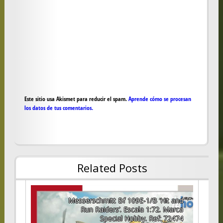
Este sitio usa Akismet para reducir el spam.
Aprende cómo se procesan
los datos de tus comentarios.
Related Posts
pel
Messerschmitt Bf 109E-1/B ‘Hit and
:35,
Run Raiders’. Escala 1:72. Marca
ez.
Special Hobby. Ref: 72474