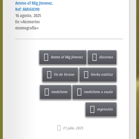
Ammo of Mig Jimenez.
Ref: AMIG8390
16 agosto, 2025
En «Accesorios
escenografía»
Ammo of Mig Jimenez
dioramas
Fin de Verano
hierba estática
modelismo
modelismo a escala
vegetación
31 julio, 2025