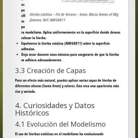
es
pe
Hierba estática – Fin de Verano – 6mm. Marca Ammo of Mig
cífi
Jimenez. Ref: AMIG8811
co
pa
ra modelismo. Aplica uniformemente en la superficie donde deseas
colocar la hierba.
Espolvorea la hierba estática (AMIG8811) sobre la superficie
adhesiva.
Deja secar durante unos minutos para asegurarte de que la hierba
se adhiera adecuadamente.
3.3 Creación de Capas
Para un efecto más natural, puedes aplicar varias capas de hierba de
diferentes alturas (hasta 6mm) y colores. Esto crea una apariencia más
rica y variada.
4. Curiosidades y Datos
Históricos
4.1 Evolución del Modelismo
El uso de hierbas estáticas en el modelismo ha evolucionado