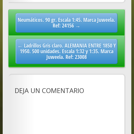
Post
Neumáticos. 90 gr. Escala 1:45. Marca Juweela.
navigation
Ref: 24156 →
← Ladrillos Gris claro. ALEMANIA ENTRE 1850 Y
1950. 500 unidades. Escala 1:32 y 1:35. Marca
Juweela. Ref: 23008
DEJA UN COMENTARIO