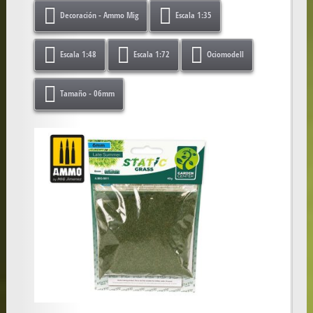
Decoración - Ammo Mig
Escala 1:35
Escala 1:48
Escala 1:72
Ociomodell
Tamaño - 06mm