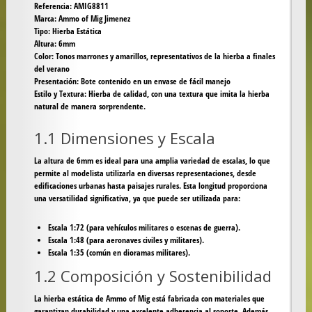
Referencia
: AMIG8811
Marca
: Ammo of Mig Jimenez
Tipo
: Hierba Estática
Altura
: 6mm
Color
: Tonos marrones y amarillos, representativos de la hierba a finales
del verano
Presentación
: Bote contenido en un envase de fácil manejo
Estilo y Textura
: Hierba de calidad, con una textura que imita la hierba
natural de manera sorprendente.
1.1 Dimensiones y Escala
La altura de 6mm es ideal para una amplia variedad de escalas, lo que
permite al modelista utilizarla en diversas representaciones, desde
edificaciones urbanas hasta paisajes rurales. Esta longitud proporciona
una versatilidad significativa, ya que puede ser utilizada para:
Escala 1:72
(para vehículos militares o escenas de guerra).
Escala 1:48
(para aeronaves civiles y militares).
Escala 1:35
(común en dioramas militares).
1.2 Composición y Sostenibilidad
La hierba estática de Ammo of Mig está fabricada con materiales que
garantizan durabilidad y una excelente adherencia al soporte. Además,