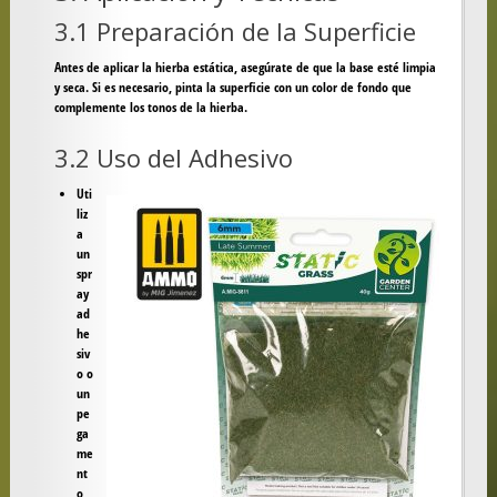
3.1 Preparación de la Superficie
Antes de aplicar la hierba estática, asegúrate de que la base esté limpia
y seca. Si es necesario, pinta la superficie con un color de fondo que
complemente los tonos de la hierba.
3.2 Uso del Adhesivo
Uti
liz
a
un
spr
ay
ad
he
siv
o o
un
pe
ga
me
nt
o