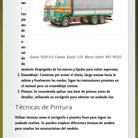
zas
:
Las
pie
zas
de
be
n
ser
cui
Scania 142H 6×2 Canvas. Escala 1:24. Marca Italeri. Ref: 90762
da
do
samente despegadas de los marcos y lijadas para evitar asperezas.
Ensamblaje
: Comienza por armar el chasis, luego avanza hacia la
cabina y finalmente las ruedas. Sigue las instrucciones provistas en
el manual para un ensamblaje exitoso.
Pintura
: Se recomienda aplicar una base de pintura antes de
detallar, utilizando un aerógrafo para obtener un acabado liso.
Técnicas de Pintura
Utilizar técnicas como el aerógrafo o pinceles finos para lograr un
acabado realista. Se pueden emplear diferentes técnicas de sombra
para resaltar las características del modelo.