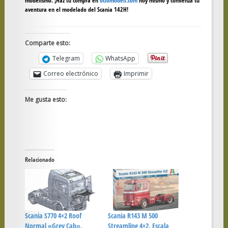
modelismo. ¡Haz tu compra en
ociomodell.com
hoy mismo y comienza tu
aventura en el modelado del Scania 142H!
Comparte esto:
Telegram
WhatsApp
Correo electrónico
Imprimir
Me gusta esto:
Relacionado
Scania S770 4×2 Roof
Scania R143 M 500
Normal «Grey Cab».
Streamline 4×2. Escala