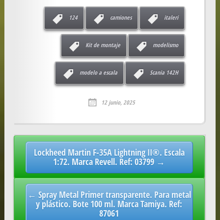
124
camiones
italeri
Kit de montaje
modelismo
modelo a escala
Scania 142H
12 junio, 2025
Post
Lockheed Martin F-35A Lightning II®. Escala
navigation
1:72. Marca Revell. Ref: 03799 →
← Spray Metal Primer transparente. Para metal
y plástico. Bote 100 ml. Marca Tamiya. Ref:
87061