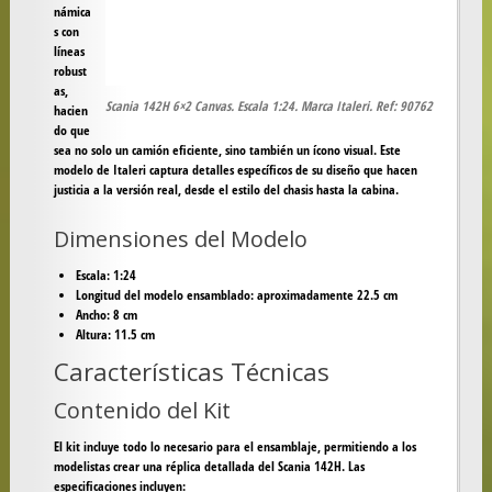
námica
s con
líneas
robust
as,
Scania 142H 6×2 Canvas. Escala 1:24. Marca Italeri. Ref: 90762
hacien
do que
sea no solo un camión eficiente, sino también un ícono visual. Este
modelo de Italeri captura detalles específicos de su diseño que hacen
justicia a la versión real, desde el estilo del chasis hasta la cabina.
Dimensiones del Modelo
Escala
: 1:24
Longitud del modelo ensamblado
: aproximadamente 22.5 cm
Ancho
: 8 cm
Altura
: 11.5 cm
Características Técnicas
Contenido del Kit
El kit incluye todo lo necesario para el ensamblaje, permitiendo a los
modelistas crear una réplica detallada del Scania 142H. Las
especificaciones incluyen: