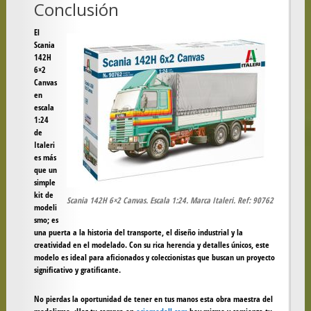
Conclusión
El
Scania
142H
6×2
Canvas
en
escala
1:24
de
Italeri
es más
que un
simple
kit de
Scania 142H 6×2 Canvas. Escala 1:24. Marca Italeri. Ref: 90762
modeli
smo; es
una puerta a la historia del transporte, el diseño industrial y la
creatividad en el modelado. Con su rica herencia y detalles únicos, este
modelo es ideal para aficionados y coleccionistas que buscan un proyecto
significativo y gratificante.
No pierdas la oportunidad de tener en tus manos esta obra maestra del