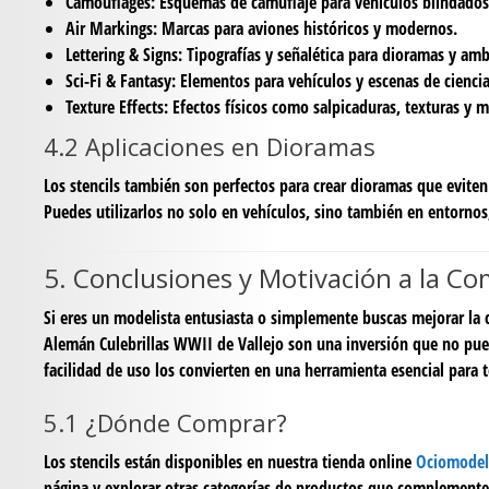
Camouflages:
Esquemas de camuflaje para vehículos blindados
Air Markings:
Marcas para aviones históricos y modernos.
Lettering & Signs:
Tipografías y señalética para dioramas y amb
Sci-Fi & Fantasy:
Elementos para vehículos y escenas de ciencia
Texture Effects:
Efectos físicos como salpicaduras, texturas y 
4.2 Aplicaciones en Dioramas
Los stencils también son perfectos para crear dioramas que evite
Puedes utilizarlos no solo en vehículos, sino también en entornos,
5. Conclusiones y Motivación a la C
Si eres un modelista entusiasta o simplemente buscas mejorar la c
Alemán Culebrillas WWII de Vallejo son una inversión que no pued
facilidad de uso los convierten en una herramienta esencial para t
5.1 ¿Dónde Comprar?
Los stencils están disponibles en nuestra tienda online
Ociomodel
página y explorar otras categorías de productos que complemente