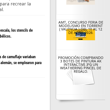
enin
CERR
para recrear la
l.
g »
ADO
AMT, CONCURSO FERIA DE
OSL «
S
MODELISMO EN TORRENT
( VALENCIA ) DEL 10 AL 12
escala, los stencils de
DE ABRIL 2026.
POR
bélicos.
VACA
CION
os de camuflaje variaban
PROMOCIÓN COMPRANDO
3 BOTES DE PINTURA AK
e alemán, se emplearon para
ES
INTERACTIVE 3ªG UN
WEATHERING PINCEL DE
REGALO.