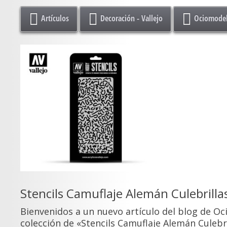
Artículos
Decoración - Vallejo
Ociomodel
Stencils Camuflaje Alemán Culebrill
Bienvenidos a un nuevo artículo del blog de Oc
colección de «Stencils Camuflaje Alemán Culebri