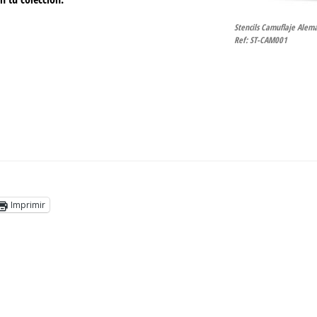
Stencils Camuflaje Alemá
Ref: ST-CAM001
Imprimir