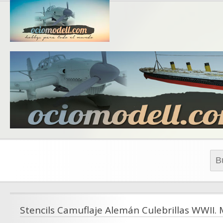
Blog de 
blo
Busc
Stencils Camuflaje Alemán Culebrillas WWII. 