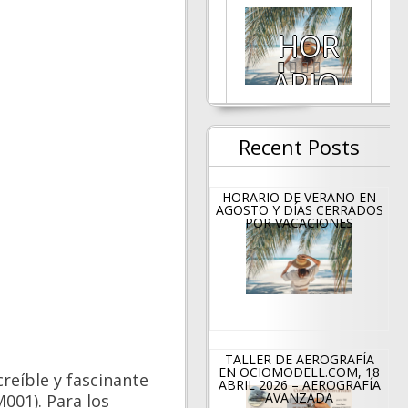
TALL
HOR
ER
ARIO
DE
DE
Recent Posts
PINT
VERA
URA
NO
HORARIO DE VERANO EN
AGOSTO Y DÍAS CERRADOS
POR VACACIONES
Obje
EN
ct,
AGO
Sour
STO
ce,
Y
TALLER DE AEROGRAFÍA
EN OCIOMODELL.COM, 18
reíble y fascinante
Light
DÍAS
ABRIL 2026 – AEROGRAFÍA
AVANZADA
001). Para los