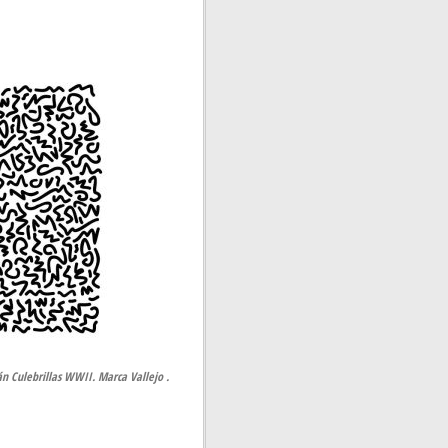
n Culebrillas WWII. Marca Vallejo .