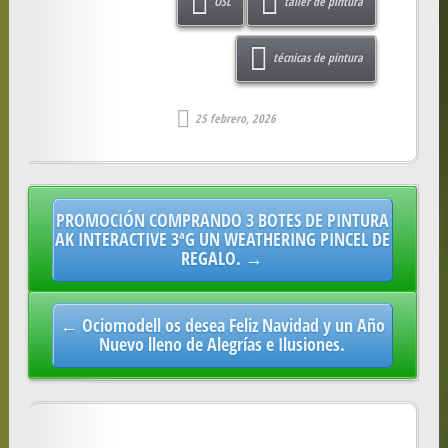
OSL
taller de pintura
técnicas de pintura
25 febrero, 2026
Post
PROMOCIÓN COMPRANDO 3 BOTES DE PINTURA
navigation
AK INTERACTIVE 3ªG UN WEATHERING PINCEL DE
REGALO. →
← Ociomodell os desea Feliz Navidad y un Año
Nuevo lleno de Alegrías e Ilusiones.