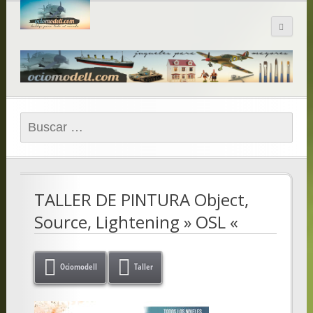
Blog de
ociomodell.com
Buscar:
TALLER DE PINTURA Object,
Source, Lightening » OSL «
Ociomodell
Taller