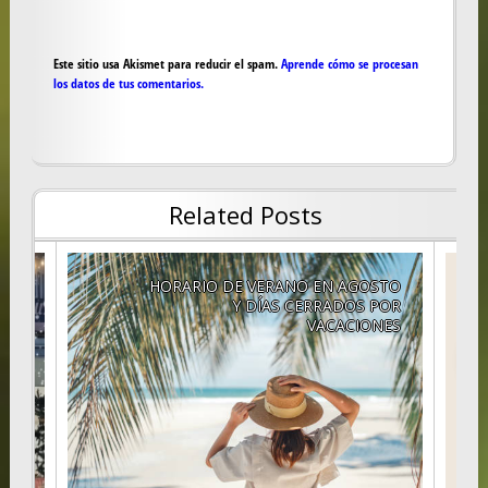
Este sitio usa Akismet para reducir el spam.
Aprende cómo se procesan
los datos de tus comentarios.
Related Posts
idad
HORARIO DE VERANO EN AGOSTO
as e
Y DÍAS CERRADOS POR
nes.
VACACIONES