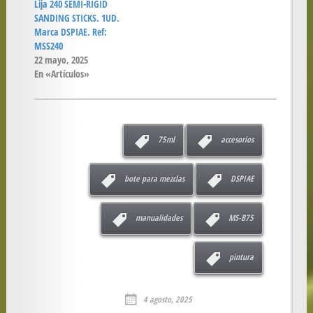
Lija 240 SEMI-RIGID
SANDING STICKS. 1UD.
Marca DSPIAE. Ref:
MSS240
22 mayo, 2025
En «Artículos»
75ml
accesorios
bote para mezclas
DSPIAE
manualidades
MS-B75
pintura
4 agosto, 2025