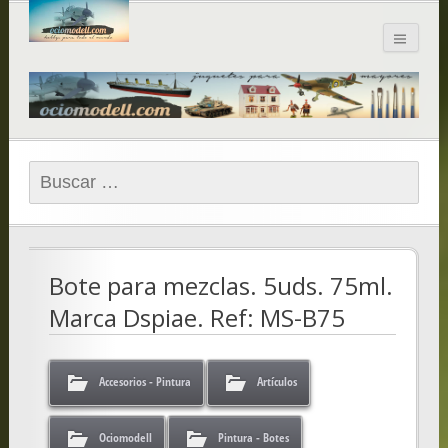
Blog de
ociomodell.com
Buscar:
Bote para mezclas. 5uds. 75ml.
Marca Dspiae. Ref: MS-B75
Accesorios - Pintura
Artículos
Ociomodell
Pintura - Botes