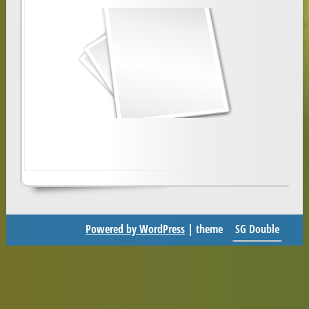
Hola,
Encantados de conocerte.
Suscribete para recibir nuestro boletín en
tu bandeja de entrada.
Seleccionar la(s) lista(s):
Boletín diario del blog.ociomodell.com
Boletín semanal del blog.ociomodell.com
Powered by WordPress
| theme
SG Double
¡No hacemos spam! Lee nuestra
política de