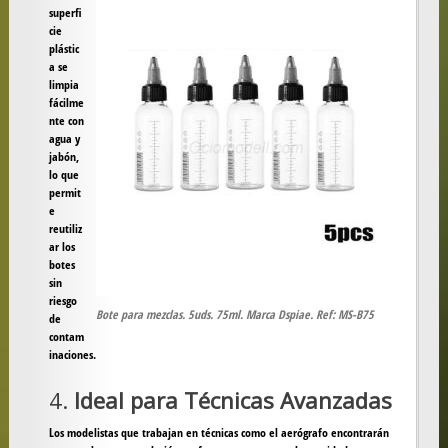
superfi
cie
plástic
a se
limpia
fácilme
nte con
agua y
jabón,
lo que
permit
e
reutiliz
ar los
botes
sin
riesgo
Bote para mezclas. 5uds. 75ml. Marca Dspiae. Ref: MS-B75
de
contam
inaciones.
4.
Ideal para Técnicas Avanzadas
Los modelistas que trabajan en técnicas como el aerógrafo encontrarán