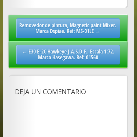
Post
Removedor de pintura, Magnetic paint Mixer.
navigation
Marca Dspiae. Ref: MS-01LE →
← E30 E-2C Hawkeye J.A.S.D.F.. Escala 1:72.
Marca Hasegawa. Ref: 01560
DEJA UN COMENTARIO