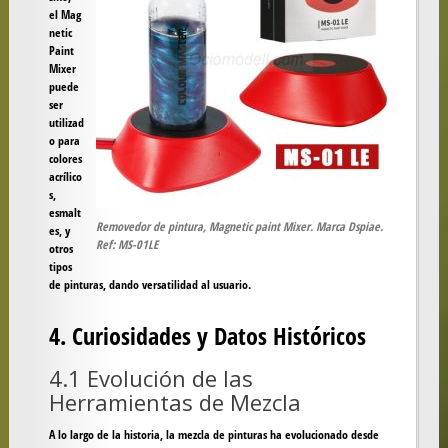
el
Mag
netic
Paint
Mixer
puede
ser
utilizad
o para
colores
acrílico
s,
esmalt
Removedor de pintura, Magnetic paint Mixer. Marca Dspiae.
es, y
Ref: MS-01LE
otros
tipos
de pinturas, dando versatilidad al usuario.
4. Curiosidades y Datos Históricos
4.1 Evolución de las
Herramientas de Mezcla
A lo largo de la historia, la mezcla de pinturas ha evolucionado desde