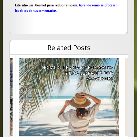
Este sitio usa Akismet para reducir el spam.
Aprende cómo se procesan
los datos de tus comentarios.
Related Posts
idad
HORARIO DE VERANO EN AGOSTO
as e
Y DÍAS CERRADOS POR
nes.
VACACIONES