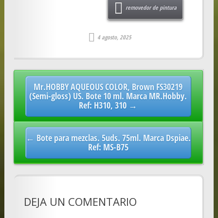
removedor de pintura
4 agosto, 2025
Post
Mr.HOBBY AQUEOUS COLOR, Brown FS30219
navigation
(Semi-gloss) US. Bote 10 ml. Marca MR.Hobby.
Ref: H310, 310 →
← Bote para mezclas. 5uds. 75ml. Marca Dspiae.
Ref: MS-B75
DEJA UN COMENTARIO