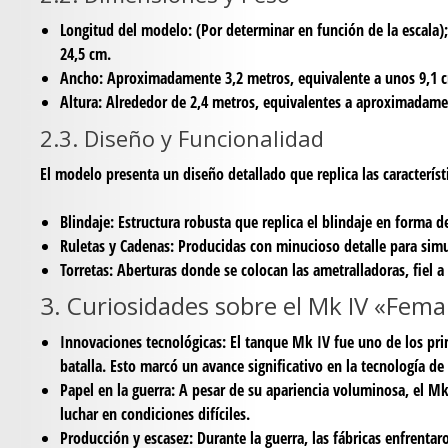
Longitud del modelo
:
(Por determinar en función de la escala)
24,5 cm.
Ancho
: Aproximadamente 3,2 metros, equivalente a unos 9,1 
Altura
: Alrededor de 2,4 metros, equivalentes a aproximadame
2.3. Diseño y Funcionalidad
El modelo presenta un diseño detallado que replica las caracterí
Blindaje
: Estructura robusta que replica el blindaje en forma de
Ruletas y Cadenas
: Producidas con minucioso detalle para sim
Torretas
: Aberturas donde se colocan las ametralladoras, fiel a
3. Curiosidades sobre el Mk IV «Fema
Innovaciones tecnológicas
: El tanque Mk IV fue uno de los pri
batalla. Esto marcó un avance significativo en la tecnología de
Papel en la guerra
: A pesar de su apariencia voluminosa, el Mk
luchar en condiciones difíciles.
Producción y escasez
: Durante la guerra, las fábricas enfrent