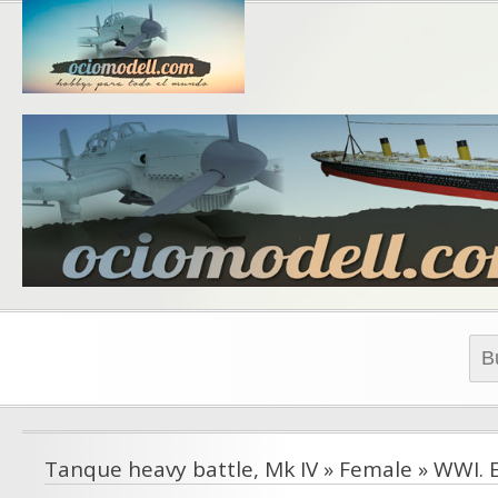
Blog de 
blo
Busc
Tanque heavy battle, Mk IV » Female » WWI. 