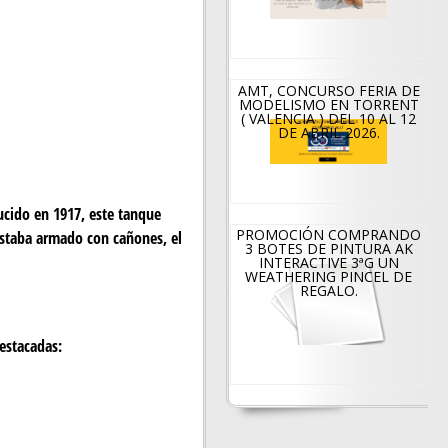
Nuev
CERR
o
ADO
AMT, CONCURSO FERIA DE
lleno
S
MODELISMO EN TORRENT
( VALENCIA ) DEL 10 AL 12
DE ABRIL 2026.
de
POR
Alegr
VACA
ucido en 1917, este tanque
ías e
CION
PROMOCIÓN COMPRANDO
 estaba armado con cañones, el
3 BOTES DE PINTURA AK
Ilusio
ES
INTERACTIVE 3ªG UN
WEATHERING PINCEL DE
REGALO.
nes.
destacadas: