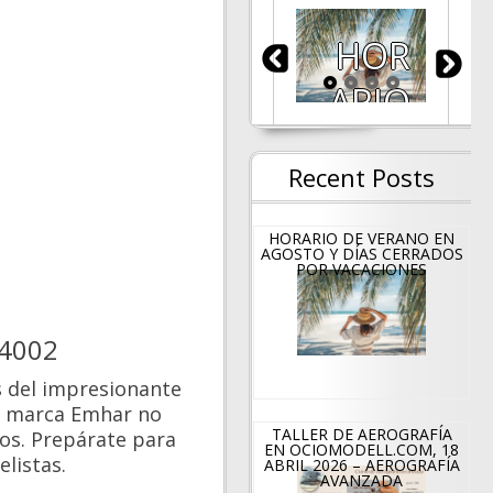
Ocio
HOR
mod
ARIO
ell os
DE
Recent Posts
dese
VERA
a
NO
HORARIO DE VERANO EN
AGOSTO Y DÍAS CERRADOS
POR VACACIONES
Feliz
EN
Navi
AGO
M4002
dad y
STO
as del impresionante
la marca Emhar no
un
Y
TALLER DE AEROGRAFÍA
os. Prepárate para
EN OCIOMODELL.COM, 18
Año
DÍAS
elistas.
ABRIL 2026 – AEROGRAFÍA
AVANZADA