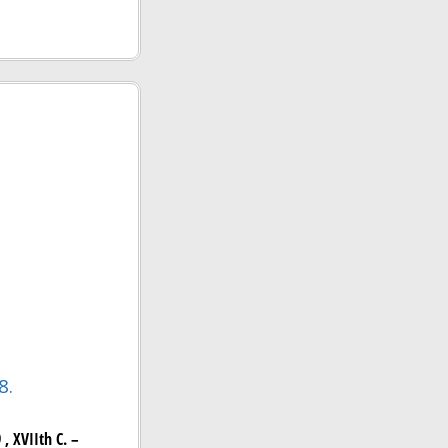
8.
 XVIIth C. –