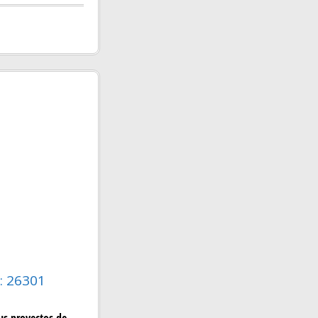
: 26301
us proyectos de