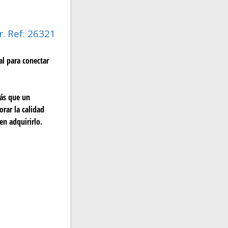
. Ref: 26321
l para conectar
más que un
rar la calidad
en adquirirlo.