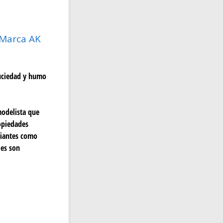
Marca AK
suciedad y humo
modelista que
opiedades
ipiantes como
ies son