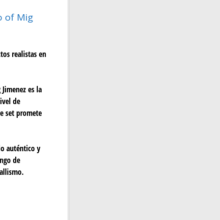
 of Mig
os realistas en
 Jimenez es la
ivel de
te set promete
do auténtico y
ango de
allismo.