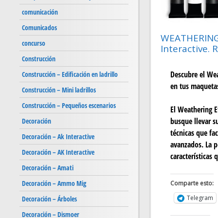
comunicación
Comunicados
WEATHERING 
concurso
Interactive. 
Construcción
Descubre el Wea
Construcción – Edificación en ladrillo
en tus maquetas
Construcción – Mini ladrillos
Construcción – Pequeños escenarios
El Weathering E
busque llevar s
Decoración
técnicas que fa
Decoración – Ak Interactive
avanzados. La po
Decoración – AK Interactive
características
Decoración – Amati
Decoración – Ammo Mig
Comparte esto:
Telegram
Decoración – Árboles
Decoración – Dismoer