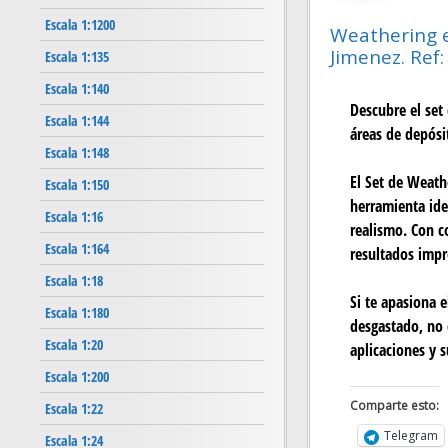
Escala 1:1200
Weathering e
Jimenez. Ref
Escala 1:135
Escala 1:140
Descubre el set
Escala 1:144
áreas de depósit
Escala 1:148
El Set de Weath
Escala 1:150
herramienta ide
Escala 1:16
realismo. Con c
Escala 1:164
resultados impr
Escala 1:18
Si te apasiona 
Escala 1:180
desgastado, no 
Escala 1:20
aplicaciones y 
Escala 1:200
Comparte esto:
Escala 1:22
Telegram
Escala 1:24