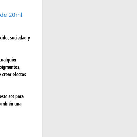
de 20ml.
xido, suciedad y
cualquier
 pigmentos,
e crear efectos
este set para
también una