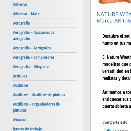
Adhesivo
NATURE WEAT
Adhesivo – Mate
Marca AK Int
Aerografía
Aerografía – Accesorios de
Descubre el set
aerografos
humo en tus ma
Aerografía – Aerógrafos
El Nature Weath
Aerografía – Compresores
modelista que d
Aerografía – Diluyente
versatilidad en 
Artículos
realistas y deta
Auxiliares
Animamos a todo
Auxiliares – Auxiliares de pintura
enriquecer sus 
Auxiliares – Organizadores de
puerta abierta a
pinturas
Aviación
Comparte esto:
bancos de trabajo