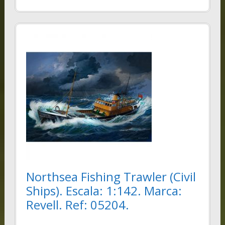
Northsea Fishing Trawler (Civil
Ships). Escala: 1:142. Marca:
Revell. Ref: 05204.