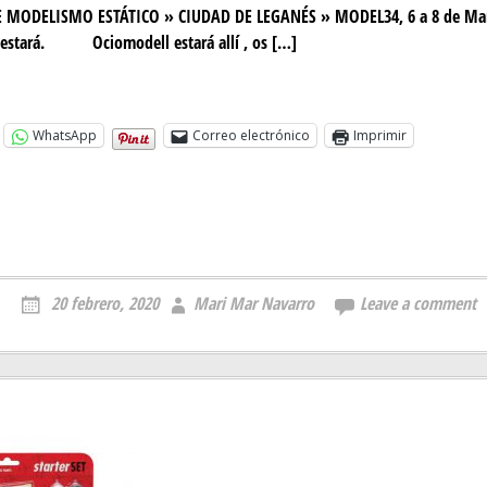
 MODELISMO ESTÁTICO » CIUDAD DE LEGANÉS » MODEL34, 6 a 8 de Mar
í estará. Ociomodell estará allí , os […]
WhatsApp
Correo electrónico
Imprimir
20 febrero, 2020
Mari Mar Navarro
Leave a comment