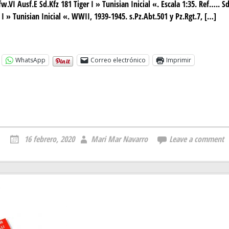
.VI Ausf.E Sd.Kfz 181 Tiger I » Tunisian Inicial «. Escala 1:35. Ref….. S
 I » Tunisian Inicial «. WWII, 1939-1945. s.Pz.Abt.501 y Pz.Rgt.7, […]
WhatsApp
Correo electrónico
Imprimir
16 febrero, 2020
Mari Mar Navarro
Leave a comment