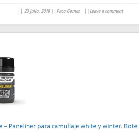
23 julio, 2018
Paco Gomez
Leave a comment
e – Paneliner para camuflaje white y winter. Bote 