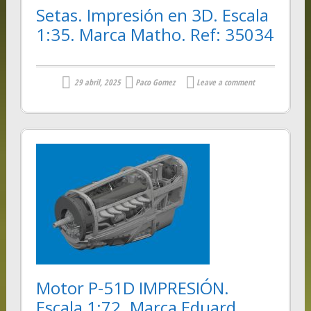
Setas. Impresión en 3D. Escala
1:35. Marca Matho. Ref: 35034
29 abril, 2025
Paco Gomez
Leave a comment
Motor P-51D IMPRESIÓN.
Escala 1:72. Marca Eduard.