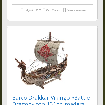
10 junio, 2025
Paco Gomez
Leave a comment
Barco Drakkar Vikingo «Battle
Dragon» con 131pz, madera