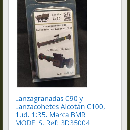
Lanzagranadas C90 y
Lanzacohetes Alcotán C100,
1ud. 1:35. Marca BMR
MODELS. Ref: 3D35004